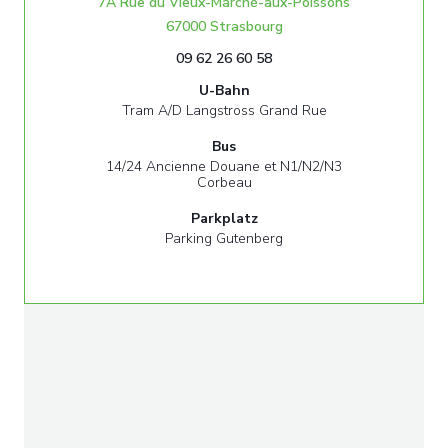
7A Rue du Vieux-Marché-aux-Poissons
((öffnet ein neues Fenste
67000 Strasbourg
09 62 26 60 58
U-Bahn
Tram A/D Langstross Grand Rue
Bus
14/24 Ancienne Douane et N1/N2/N3
Corbeau
Parkplatz
Parking Gutenberg