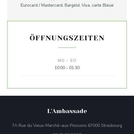
Eurocard / Mastercard, Bargeld, Visa, carte Bleue
ÖFFNUNGSZEITEN
MO
-
SO
10:00 - 01:30
L'Ambassade
((öffn
7A Rue du Vieux-Marché-aux-Poissons 67000 Strasbourg