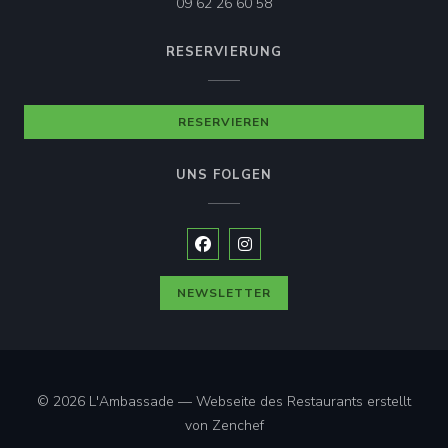
09 62 26 60 58
RESERVIERUNG
RESERVIEREN
UNS FOLGEN
Facebook ((öffnet ein neues Fenste
Instagram ((öffnet ein neues 
NEWSLETTER
© 2026 L'Ambassade — Webseite des Restaurants erstellt
((öffnet ein neues Fenster))
von
Zenchef